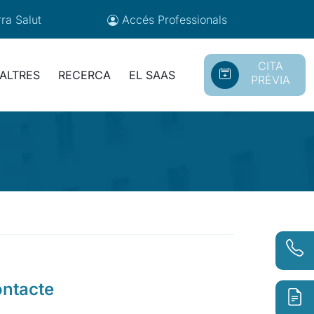
ra Salut
Accés
Professionals
CITA
ALTRES
RECERCA
EL SAAS
PRÈVIA
ontacte