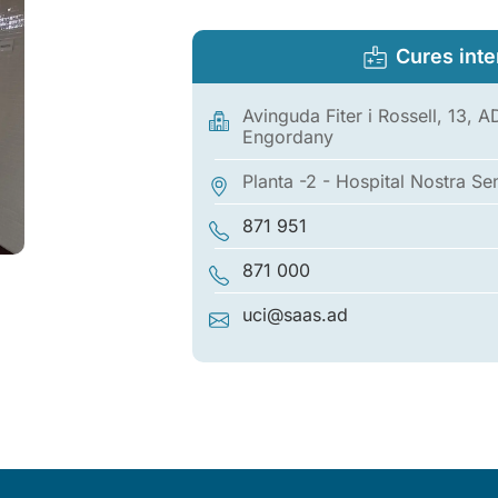
Cures inte
Avinguda Fiter i Rossell, 13, 
Engordany
Planta -2 - Hospital Nostra Se
871 951
871 000
uci@saas.ad