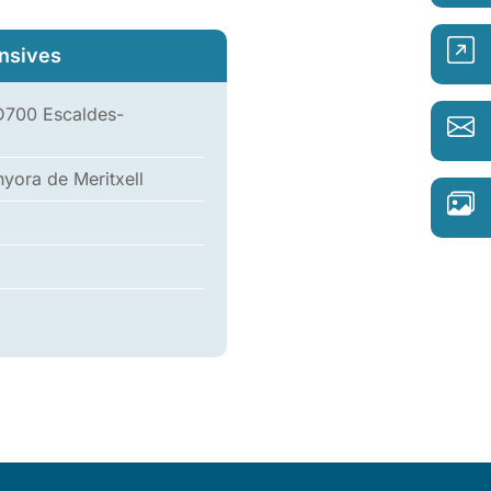
nsives
AD700 Escaldes-
nyora de Meritxell