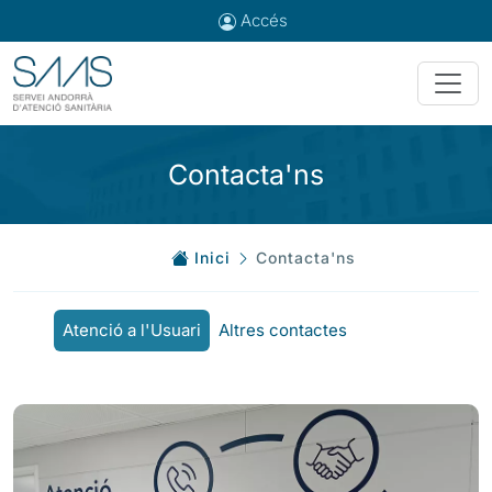
Accés
Contacta'ns
Inici
Contacta'ns
Atenció a l'Usuari
Altres contactes