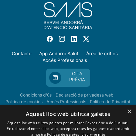
Contacte
App Andorra Salut
Àrea de crítics
Accés Professionals
CITA
PRÈVIA
Condicions d'ús
Declaració de privadesa web
Politica de cookies
Accés Professionals
Política de Privacitat
×
Aquest lloc web utilitza galetes
Aquest lloc web utilitza galetes per millorar l'experiència de l'usuari.
En utilitzar el nostre lloc web, accepteu totes les galetes d’acord amb
la nostra Política de galetes.
Llegir-ne més