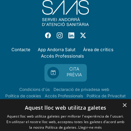
Contacte
App Andorra Salut
Àrea de crítics
Accés Professionals
CITA
PRÈVIA
Condicions d'ús
Declaració de privadesa web
Politica de cookies
Accés Professionals
Política de Privacitat
×
Aquest lloc web utilitza galetes
Aquest lloc web utilitza galetes per millorar l'experiència de l'usuari.
En utilitzar el nostre lloc web, accepteu totes les galetes d’acord amb
la nostra Política de galetes.
Llegir-ne més